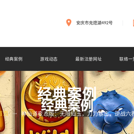
安庆市充熄湖492号
经典案例
游戏动态
最新注册网址
联络一
经典案例
首页
神仙道变态版：无限仙玉，刀刀暴击，逆战六