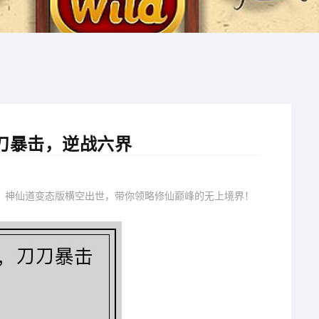
刀暴击，逆战六界
。神仙道变态版横空出世，带你领略修仙巅峰的无上境界！