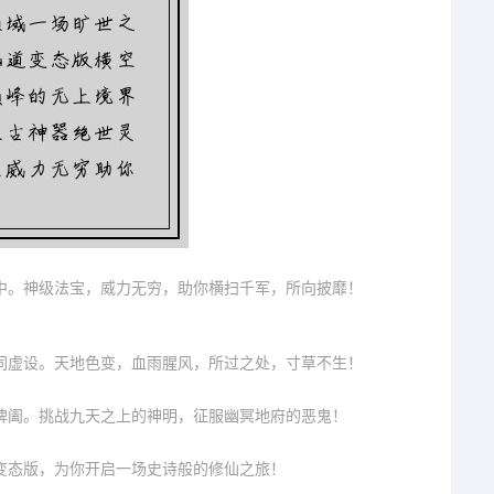
中。神级法宝，威力无穷，助你横扫千军，所向披靡！
同虚设。天地色变，血雨腥风，所过之处，寸草不生！
捭阖。挑战九天之上的神明，征服幽冥地府的恶鬼！
变态版，为你开启一场史诗般的修仙之旅！