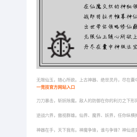
无限仙玉，随心所欲。上古神器、绝世灵丹，尽在囊
一竞技官方网站入口
刀刀暴击，斩妖除魔。敌人的防御在你的利刃之下形
逆战六界，傲视群雄。仙界、魔界、妖界，任你纵横
神器在手，天下我有。神魔争锋，谁与争锋？神仙道