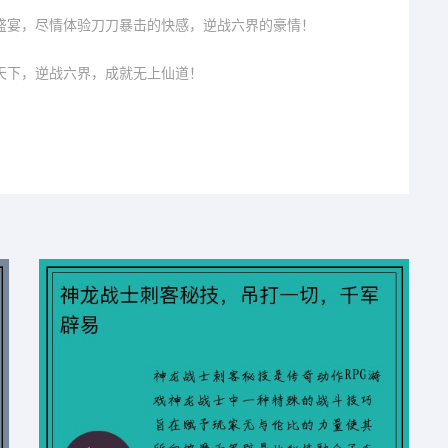
盛宴，尽情体验刀刀暴击的快感，逆战六界的豪情！
天下，逆战六界，成就无上仙道！