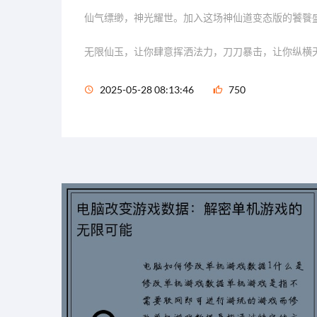
仙气缥缈，神光耀世。加入这场神仙道变态版的饕餮
无限仙玉，让你肆意挥洒法力，刀刀暴击，让你纵横
2025-05-28 08:13:46
750