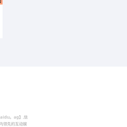
𝕕𝕦。𝕒𝕘】,信
海内领先的互动娱