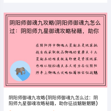
阴阳师御魂九攻略(阴阳师御魂九怎么过：阴
阳师九星御魂攻略秘籍，助你征战魑魅魍魉)